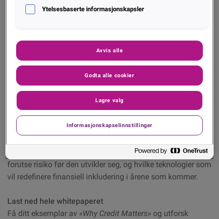
Ytelsesbaserte informasjonskapsler
Ansvarlig kreditt bygger tillit:
Datadrevet og etisk
utlåning beskytter forbrukerne samtidig som den
støtter økonomisk stabilitet.
Avvis alle
Data, AI og open banking former fremtiden:
Godta alle cookier
Smartere innsikt og innovasjon gjør
kredittbeslutninger raskere, mer rettferdige og mer
Lagre valg
bærekraftige.
Informasjonskapselinnstillinger
Hvorfor lese:
Oppdag hvordan Experians data fra hele Norden avdekker
realitetene rundt husholdningsgjeld, hvordan långivere kan
forutse risiko før den utvikler seg, og hvilke teknologier som
vil redefinere finansiell inkludering i årene som kommer.
Last ned hele whitepaperet
Få ditt eksemplar av
«
Why Credit Matters
»
og utforsk