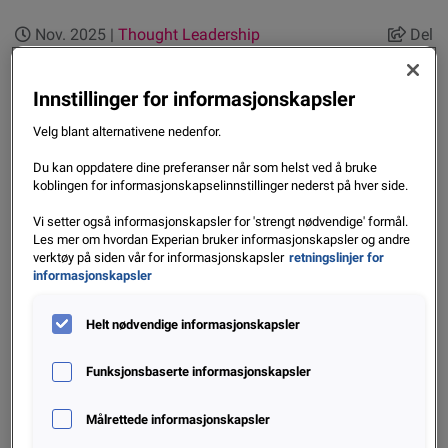
Nov. 2025 |
Thought Leadership
Del
Hva om vi levde i en verden uten kreditt?
Innstillinger for informasjonskapsler
Tenk deg en verden uten lån, uten kort, uten mulighet til å
Velg blant alternativene nedenfor.
låne. Hvor du kun kan bruke det du allerede har på konto.
Det kan høres enkelt ut, men det ville også bety færre
Du kan oppdatere dine preferanser når som helst ved å bruke
muligheter for både mennesker og virksomheter til å vokse.
koblingen for informasjonskapselinnstillinger nederst på hver side.
Vi setter også informasjonskapsler for 'strengt nødvendige' formål.
I Experians whitepaper
«Why Credit Matters»
utforsker
Les mer om hvordan Experian bruker informasjonskapsler og andre
verktøy på siden vår for informasjonskapsler
retningslinjer for
Mikkel Lykke Platz hva som skjer når tilgangen til kreditt
informasjonskapsler
forsvinner, og hvordan ansvarlig utlåning kan skape
muligheter samtidig som den beskytter økonomisk helse.
Helt nødvendige informasjonskapsler
Høydepunkter fra whitepaperet:
Funksjonsbaserte informasjonskapsler
Kreditt skaper muligheter:
Tilgang til kreditt driver
Målrettede informasjonskapsler
vekst, inkludering og motstandskraft i samfunnet.