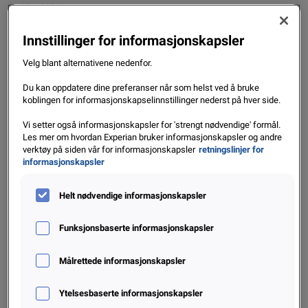
Mar. 2024
Les mer
Innstillinger for informasjonskapsler
Velg blant alternativene nedenfor.
Du kan oppdatere dine preferanser når som helst ved å bruke
koblingen for informasjonskapselinnstillinger nederst på hver side.
Vi setter også informasjonskapsler for 'strengt nødvendige' formål.
Les mer om hvordan Experian bruker informasjonskapsler og andre
verktøy på siden vår for informasjonskapsler
retningslinjer for
informasjonskapsler
Helt nødvendige informasjonskapsler
Aidrian webinar - Using AI to Stay Ahead of
Fraudsters and Safeguard your Customers
Funksjonsbaserte informasjonskapsler
Målrettede informasjonskapsler
Jun. 2023
Les mer
Ytelsesbaserte informasjonskapsler