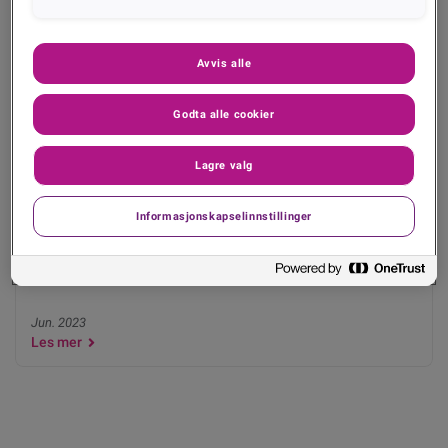
Avvis alle
Godta alle cookier
Lagre valg
Informasjonskapselinnstillinger
Experian Convex webinar - The power to unlock
the value of your data
Jun. 2023
Les mer