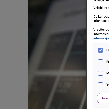
Velg blant 
Du kan oppd
informasjon
Vi setter o
informasjon
informasjo
H
F
M
Y
Inform