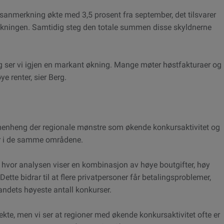
sanmerkning økte med 3,5 prosent fra september, det tilsvarer
lkningen. Samtidig steg den totale summen disse skyldnerne
ng ser vi igjen en markant økning. Mange møter høstfakturaer og
e renter, sier Berg.
menheng der regionale mønstre som økende konkursaktivitet og
er i de samme områdene.
 hvor analysen viser en kombinasjon av høye boutgifter, høy
Dette bidrar til at flere privatpersoner får betalingsproblemer,
ndets høyeste antall konkurser.
te, men vi ser at regioner med økende konkursaktivitet ofte er