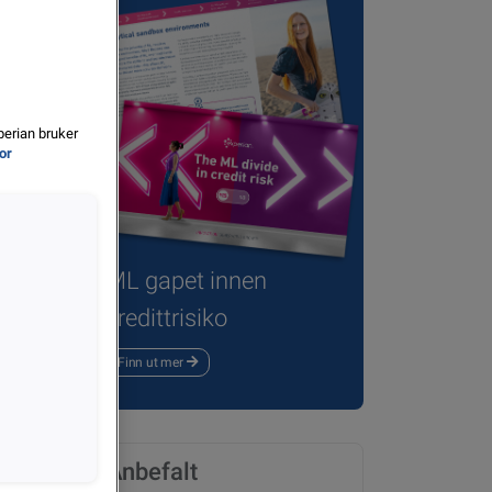
perian bruker
for
ML gapet innen
kredittrisiko
Finn ut mer
Anbefalt