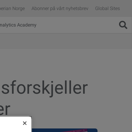
erian Norge
Abonner på vårt nyhetsbrev
Global Sites
nalytics Academy
sforskjeller
er