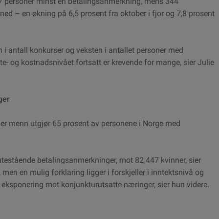
7 personer minst én betalingsanmerkning, mens 344
 – en økning på 6,5 prosent fra oktober i fjor og 7,8 prosent
i antall konkurser og veksten i antallet personer med
te- og kostnadsnivået fortsatt er krevende for mange, sier Julie
ger
, der menn utgjør 65 prosent av personene i Norge med
testående betalingsanmerkninger, mot 82 447 kvinner, sier
, men en mulig forklaring ligger i forskjeller i inntektsnivå og
 eksponering mot konjunkturutsatte næringer, sier hun videre.