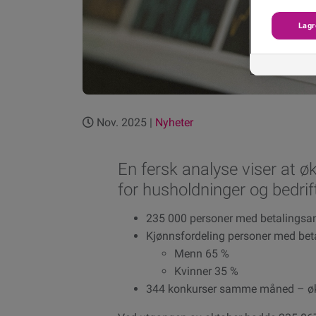
Lagr
Nov. 2025 |
Nyheter
En fersk analyse viser at ø
for husholdninger og bedrift
235 000 personer med betalingsan
Kjønnsfordeling personer med be
Menn 65 %
Kvinner 35 %
344 konkurser samme måned – økni