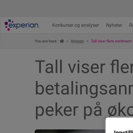
Konkurser og analyser
Nyheter
R
You are here:
>
Nyheter
>
Tall viser flere nordmenn
Tall viser f
betalingsanm
peker på øk
Innstil