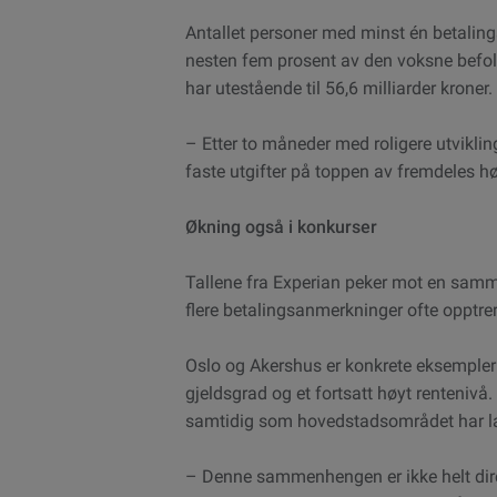
Antallet personer med minst én betaling
nesten fem prosent av den voksne befo
har utestående til 56,6 milliarder kroner.
– Etter to måneder med roligere utvikli
faste utgifter på toppen av fremdeles høy
Økning også i konkurser
Tallene fra Experian peker mot en sam
flere betalingsanmerkninger ofte opptr
Oslo og Akershus er konkrete eksempler
gjeldsgrad og et fortsatt høyt rentenivå. 
samtidig som hovedstadsområdet har la
– Denne sammenhengen er ikke helt direk