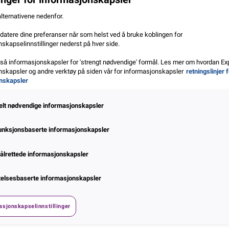
alternativene nedenfor.
atere dine preferanser når som helst ved å bruke koblingen for
skapselinnstillinger nederst på hver side.
gså informasjonskapsler for 'strengt nødvendige' formål. Les mer om hvordan Ex
skapsler og andre verktøy på siden vår for informasjonskapsler
retningslinjer 
nskapsler
elt nødvendige informasjonskapsler
unksjonsbaserte informasjonskapsler
ålrettede informasjonskapsler
telsesbaserte informasjonskapsler
asjonskapselinnstillinger