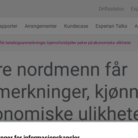
Driftsstatus
Exp
apporter
Arrangementer
Kundecase
Experian Talks
A
 får betalingsanmerkninger, kjønnsforskjeller peker på økonomiske ulikheter
lere nordmenn får
erkninger, kjønn
onomiske ulikhet
linger for informasjonskapsler