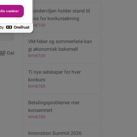
Gründerviljen holder stand til
lle cookier
tross for konkursøkning
NYHETER
VM-feber og sommerferie kan
gi økonomisk baksmell
Del
NYHETER
Ti nye selskaper for hver
konkurs
NYHETER
Betalingsproblemer mer
konsentrert
NYHETER
Innovation Summit 2026