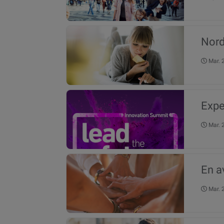
Nord
Mar.
Expe
Mar.
En a
Mar.