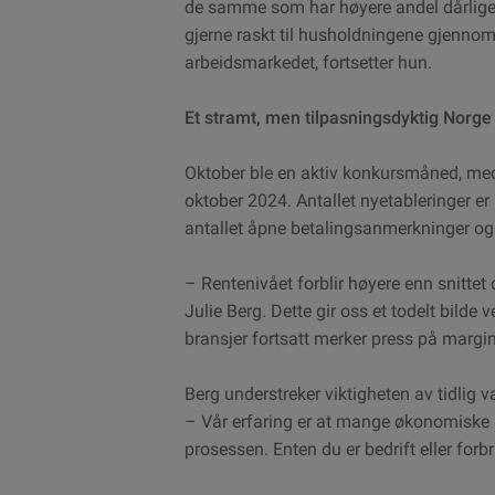
de samme som har høyere andel dårlige be
gjerne raskt til husholdningene gjennom 
arbeidsmarkedet, fortsetter hun.
Et stramt, men tilpasningsdyktig Norge
Oktober ble en aktiv konkursmåned, med
oktober 2024. Antallet nyetableringer e
antallet åpne betalingsanmerkninger og 
– Rentenivået forblir høyere enn snittet 
Julie Berg. Dette gir oss et todelt bilde
bransjer fortsatt merker press på margin
Berg understreker viktigheten av tidlig v
– Vår erfaring er at mange økonomiske p
prosessen. Enten du er bedrift eller forbr