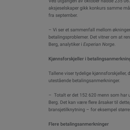
Ved utgangen av oktober hadde 235 06
aksjeselskaper gikk konkurs samme måned
fra september.
– Vi ser et sammenfall mellom økningen 
betalingsproblemer. Det vitner om at ren
Berg, analytiker i
Experian Norge
.
Kjønnsforskjeller i betalingsanmerknin
Tallene viser tydelige kjønnsforskjeller
utestående betalingsanmerkninger.
– Totalt er det 152 620 menn som har u
Berg. Det kan være flere årsaker til dette
bransjetilknytning – for eksempel større
Flere betalingsanmerkninger