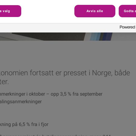
e valg
Avvis alle
Godta a
konomien fortsatt er presset i Norge, både
er.
merkninger i oktober – opp 3,5 % fra september
talingsanmerkninger
ng på 6,5 % fra i fjor