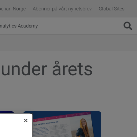
erian Norge
Abonner på vårt nyhetsbrev
Global Sites
nalytics Academy
t under årets