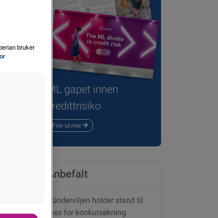
perian bruker
for
ML gapet innen
kredittrisiko
Finn ut mer
Anbefalt
Gründerviljen holder stand til
tross for konkursøkning
Del