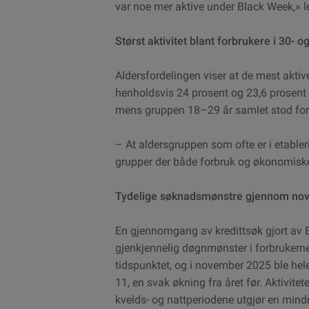
var noe mer aktive under Black Week,» leg
Størst aktivitet blant forbrukere i 30- 
Aldersfordelingen viser at de mest aktiv
henholdsvis 24 prosent og 23,6 prosent a
mens gruppen 18–29 år samlet stod for
– At aldersgruppen som ofte er i etableri
grupper der både forbruk og økonomiske 
Tydelige søknadsmønstre gjennom novem
En gjennomgang av kredittsøk gjort av Ex
gjenkjennelig døgnmønster i forbrukerne
tidspunktet, og i november 2025 ble hel
11, en svak økning fra året før. Aktivit
kvelds- og nattperiodene utgjør en mindr