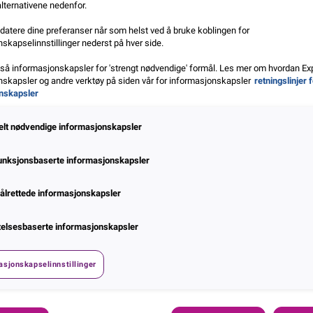
alternativene nedenfor.
atere dine preferanser når som helst ved å bruke koblingen for
skapselinnstillinger nederst på hver side.
gså informasjonskapsler for 'strengt nødvendige' formål. Les mer om hvordan Ex
skapsler og andre verktøy på siden vår for informasjonskapsler
retningslinjer 
nskapsler
elt nødvendige informasjonskapsler
unksjonsbaserte informasjonskapsler
ålrettede informasjonskapsler
telsesbaserte informasjonskapsler
asjonskapselinnstillinger