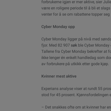
forbrukerne igjen er mer aktive, sier Jul
være en roligere periode til å bli et sla
venter for å se om rabattene topper seg 
Cyber Monday opp
Cyber Monday ligger på nivå med søndag
fjor. Med
82 907
søk
ble Cyber Monday e
Tallene fra Cyber Monday bekrefter at for
ikke lenger én enkelt handledag som domi
av forbrukere på utkikk etter gode kjøp.
Kvinner mest aktive
Experians analyse viser at rundt 55 pros
stod for 45 prosent. Kjønnsfordelingen er 
– Det snakkes ofte om at kvinner har en s