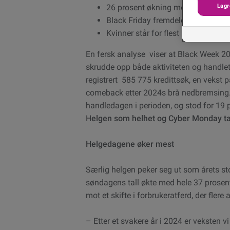
Lagr
26 prosent økning mot fjoråret
Black Friday fremdeles størst, Cy
Kvinner står for flest kredittsøk u
En fersk analyse viser at Black Week 20
skrudde opp både aktiviteten og handlet
registrert
585 775
kredittsøk
, en vekst 
comeback etter 2024s brå nedbremsing.”
handledagen i perioden, og stod for 19 pr
H
elgen som helhet og Cyber Monday tar 
Helgedagene øker mest
Særlig helgen peker seg ut som årets st
søndagens tall økte med hele 37 prosen
mot et skifte i forbrukeratferd, der flere
– Etter et svakere år i 2024 er veksten 