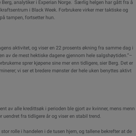
ie Berg, analytiker i Experian Norge. Særlig helgen har gått fra å
gs kraftsentrum i Black Week. Forbrukere virker mer taktiske og
på tampen, fortsetter hun.
ens aktivitet, og viser en 22 prosents økning fra samme dag i
n av de mest hektiske dagene gjennom hele salgshøytiden.”–
brukerne sprer kjøpene sine mer enn tidligere, sier Berg. Det er
nerer; vi ser et bredere mønster der hele uken benyttes aktivt
ent av alle kredittsøk i perioden ble gjort av kvinner, mens menn
uendret fra tidligere år og viser en stabil trend.
tor rolle i handelen i de tusen hjem, og tallene bekrefter at de