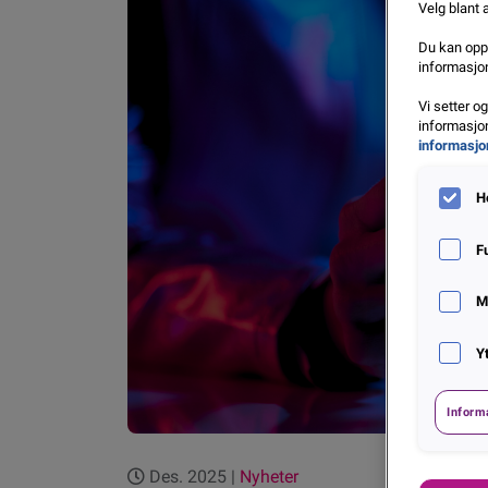
Velg blant 
Du kan oppd
informasjon
Vi setter o
informasjon
informasjo
H
F
M
Y
Inform
Des. 2025 |
Nyheter