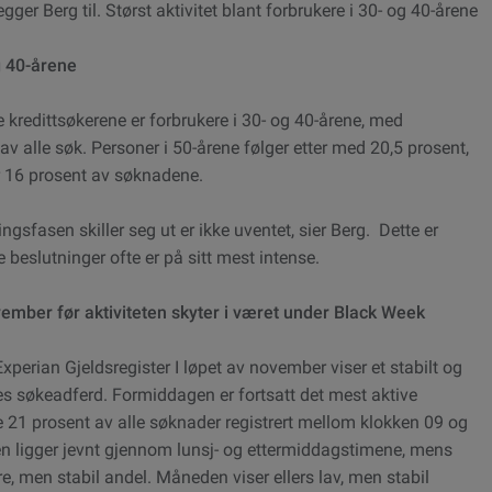
ger Berg til. Størst aktivitet blant forbrukere i 30- og 40-årene
og 40-årene
e kredittsøkerene er forbrukere i 30- og 40-årene, med
v alle søk. Personer i 50-årene følger etter med 20,5 prosent,
 16 prosent av søknadene.
ngsfasen skiller seg ut er ikke uventet, sier Berg. Dette er
beslutninger ofte er på sitt mest intense.
ber før aktiviteten skyter i været under Black Week
perian Gjeldsregister I løpet av november viser et stabilt og
s søkeadferd. Formiddagen er fortsatt det mest aktive
e 21 prosent av alle søknader registrert mellom klokken 09 og
eten ligger jevnt gjennom lunsj- og ettermiddagstimene, mens
e, men stabil andel. Måneden viser ellers lav, men stabil