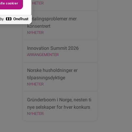
NYHETER
lle cookier
Betalingsproblemer mer
konsentrert
NYHETER
Innovation Summit 2026
ARRANGEMENTER
Norske husholdninger er
tilpasningsdyktige
NYHETER
Gründerboom i Norge, nesten ti
nye selskaper for hver konkurs
NYHETER