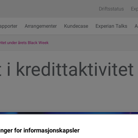
Driftsstatus
Exp
apporter
Arrangementer
Kundecase
Experian Talks
A
ivitet under årets Black Week
 i kredittaktivite
linger for informasjonskapsler