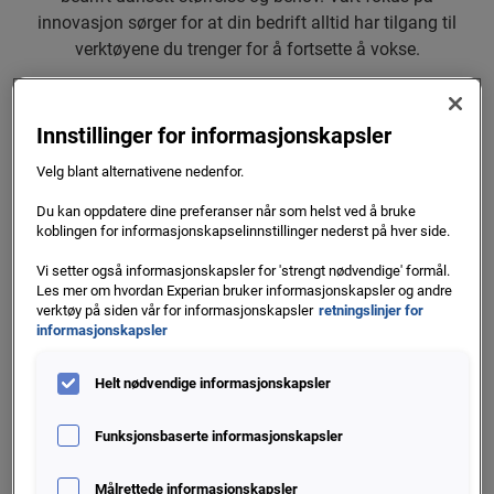
innovasjon sørger for at din bedrift alltid har tilgang til
verktøyene du trenger for å fortsette å vokse.
Tre grunner til å samarbeide med
Innstillinger for informasjonskapsler
Experian:
Velg blant alternativene nedenfor.
Du kan oppdatere dine preferanser når som helst ved å bruke
koblingen for informasjonskapselinnstillinger nederst på hver side.
Vi setter også informasjonskapsler for 'strengt nødvendige' formål.
Les mer om hvordan Experian bruker informasjonskapsler og andre
verktøy på siden vår for informasjonskapsler
retningslinjer for
informasjonskapsler
Innovasjon
Helt nødvendige informasjonskapsler
Når du velger Experian som partner får du ikke bare
Funksjonsbaserte informasjonskapsler
fordelen av vår lokale kompetanser i Norden, men av
hele vårt globale nettverk. I mer enn 125 år har vi
Målrettede informasjonskapsler