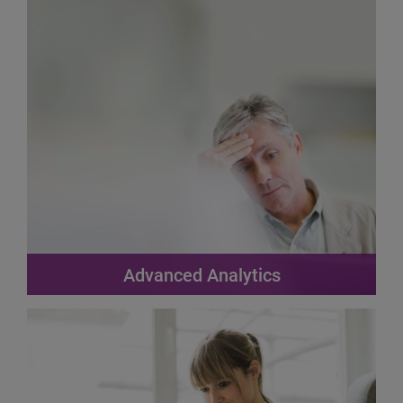
Advanced Analytics
.Analysearbeid kan gjøres mye enklere enn du tror. Vi
hjelper deg med å gjøre det avanserte enkelt, slik at
du får mest utbytte av dine data og kan treffe
konsekvente og datadrevne beslutninger