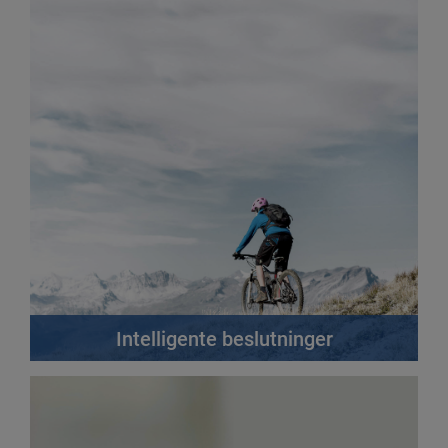
digitalisering av forretningsprosesser
Les mer
Intelligente beslutninger
Foreta bedre beslutninger raskere gjennom en
kombinasjon av data, teknologi og innsikt
Les mer