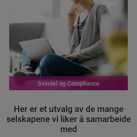
Les mer
Svindel og Compliance
Er du opptatt av å beskytte din bedrift mot svindel?
Les mere om våre løsninger innen Svindel og
Her er et utvalg av de mange
Compliance
selskapene vi liker å samarbeide
Les mer
med