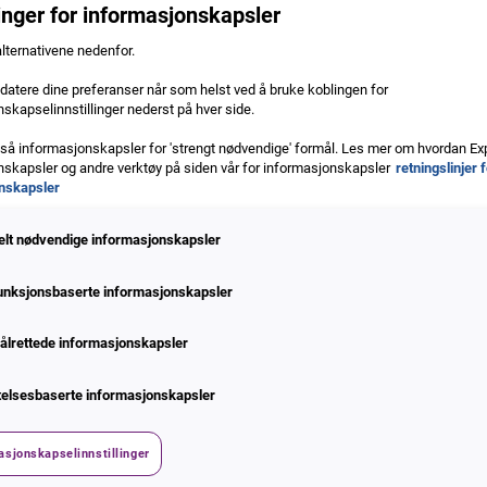
linger for informasjonskapsler
alternativene nedenfor.
atere dine preferanser når som helst ved å bruke koblingen for
skapselinnstillinger nederst på hver side.
gså informasjonskapsler for 'strengt nødvendige' formål. Les mer om hvordan Ex
skapsler og andre verktøy på siden vår for informasjonskapsler
retningslinjer 
r smarte og praktiske ved bruk 
nskapsler
elt nødvendige informasjonskapsler
deg ta avgjørende handlinger i de ø
unksjonsbaserte informasjonskapsler
ålrettede informasjonskapsler
telsesbaserte informasjonskapsler
asjonskapselinnstillinger