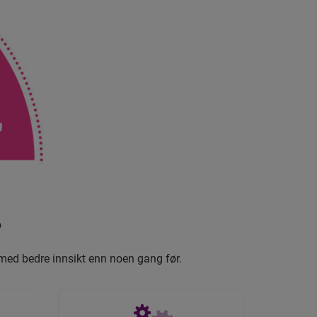
?
g med bedre innsikt enn noen gang før.