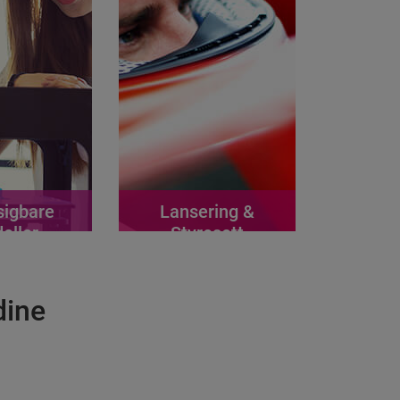
sigbare
Lansering &
eller
Styresett
dine