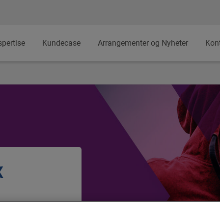
spertise
Kundecase
Arrangementer og Nyheter
Kon
x