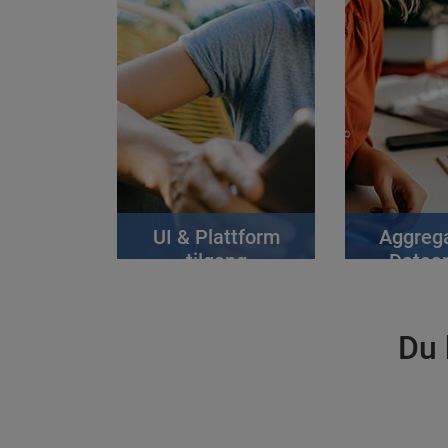
UI & Plattform
Aggreg
tilgang
Dataa
Du 