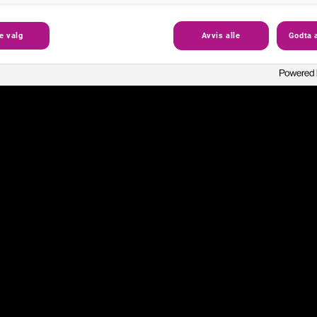
e valg
Avvis alle
Godta a