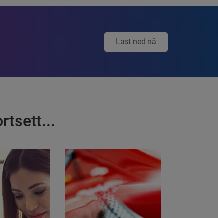
Last ned nå
rtsett...