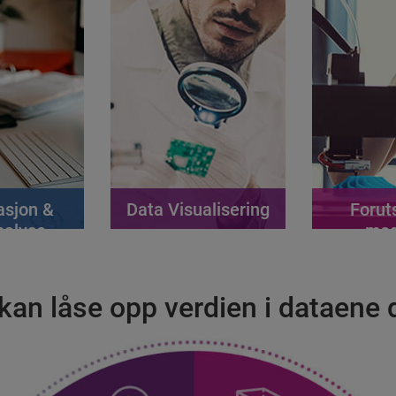
asjon &
Data Visualisering
Forut
nalyse
mod
kan låse opp verdien i dataene 